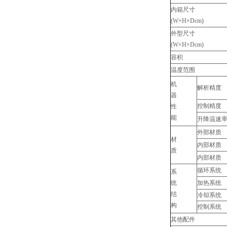
内箱尺寸
(W×H×Dcm)
外型尺寸
(W×H×Dcm)
容积
温度范围
机
解析精度
器
控制精度
性
能
升降温速
外部材质
材
内部材质
质
内部材质
循环系统
系
统
加热系统
结
冷却系统
构
控制系统
其他配件