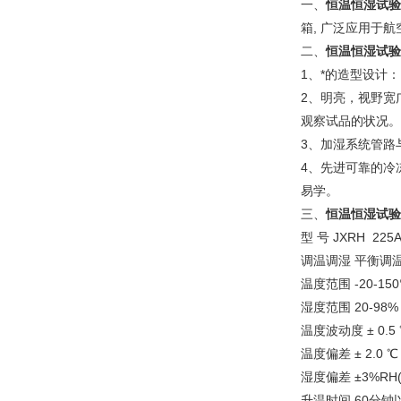
一、
恒温恒湿试验
箱, 广泛应用于
二、
恒温恒湿试验
1、*的造型设计
2、明亮，视野宽
观察试品的状况。
3、加湿系统管路
4、先进可靠的冷
易学。
三、
恒温恒湿试验
型 号 JXRH 225A
调温调湿 平衡调
温度范围 -20-150°C
湿度范围 20-98%
温度波动度 ± 0.5
温度偏差 ± 2.0 ℃
湿度偏差 ±3%RH( ≥
升温时间 60分钟