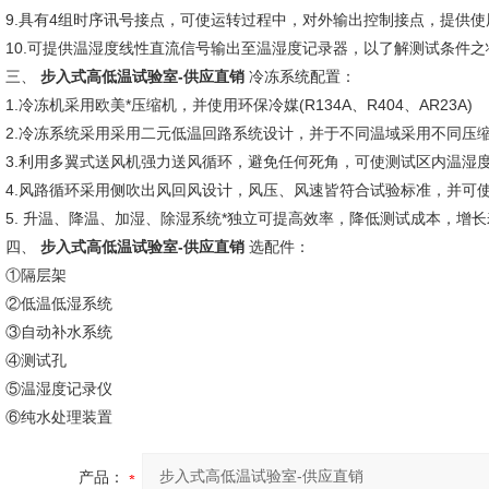
9.具有4组时序讯号接点，可使运转过程中，对外输出控制接点，提供使
10.可提供温湿度线性直流信号输出至温湿度记录器，以了解测试条件
三、
步入式高低温试验室-供应直销
冷冻系统配置：
1.冷冻机采用欧美*压缩机，并使用环保冷媒(R134A、R404、AR23A)
2.冷冻系统采用采用二元低温回路系统设计，并于不同温域采用不同压
3.利用多翼式送风机强力送风循环，避免任何死角，可使测试区内温湿
4.风路循环采用侧吹出风回风设计，风压、风速皆符合试验标准，并可
5. 升温、降温、加湿、除湿系统*独立可提高效率，降低测试成本，增
四、
步入式高低温试验室-供应直销
选配件：
①隔层架
②低温低湿系统
③自动补水系统
④测试孔
⑤温湿度记录仪
⑥纯水处理装置
产品：