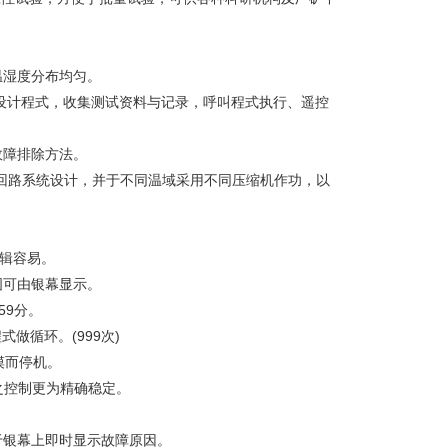
温湿度分布均匀。
电脑上设计程式，收集测试资料与记录，呼叫程式执行、遥控
故障排除方法。
温回路系统设计，并于不同温域采用不同压缩机作功，以
编辑容易。
图可由银幕显示。
59分。
做循环。(999次)
摸而停机。
度之控制更为精确稳定。
。
于银幕上即时显示故障原因。