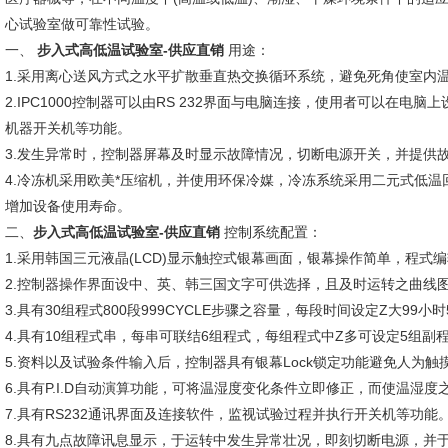
心试验室做可靠性试验。
一、
步入式高低温试验室-供应直销
用途：
1.采用离心送风方式之水平扩散垂直热交换循环系统，避免死角使室内
2.IPC1000控制器可以由RS 232界面与电脑连接，使用者可以在
机器开关机等功能。
3.发生异常时，控制器屏幕及时显示故障情况，切断电源开关，并提供
4.冷冻机采用欧美*压缩机，并使用环保冷媒，冷冻系统采用二元式低
增加设备使用寿命。
二、
步入式高低温试验室-供应直销
控制系统配置：
1.采用韩国三元液晶(LCD)显示触控式银幕画面，银幕操作简单，程式
2.控制器操作界面设中、英、韩三国文字可供选择，且及时运转之曲线
3.具有30组程式800段999CYCLE步骤之容量，每段时间设定Z大99小时
4.具有10组程式串，每串可联结6组程式，每组程式中Z多可设定5组副程式
5.资料以及试验条件输入后，控制器具有银幕Lock锁定功能避免人为触
6.具有P.I.D自动演算功能，可将温湿度变化条件立即修正，而使温湿
7.具有RS232通讯界面及连接软件，监视试验过程并执行开关机等功能
8.具有九点故障讯息显示，于运转中发生异常壮况，即刻切断电源，并