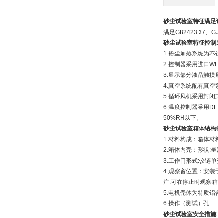
砂尘试验室特征
满足
满足GB2423.37、GJ
砂尘试验室特征
控制
1.粉尘加热系统为
2.控制器采用进口WE
3.显示部分液晶触摸
4.真空系统配有真
5.循环风机采用封
6.温度控制器采用D
50%RH以下。
砂尘试验室箱体结构
1.材料构成：箱体材料
2.箱体内壳：形状:
3.工作门形式:铰链
4.观察窗位置：安
注:可在停止时观察
5.电机壳体为特质
6.操作（测试）孔
砂尘试验室安全措施