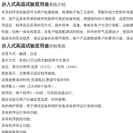
步入式高温试验室用途
系统介绍
本系列环境实验室可为用户批量检验、检测电子电工元器件、零配件或大型部件等提
件。该产品具有简单的操作性能和可靠的设备性能，便捷操作的计测装置，温度控
序设定，程序设定采用对话方式，操作简单、迅速。整体在客户方进行装配，运输
性能；结构一体化程度高，在客户端装配调试时间短；科学的空气流通设计，使室
能发生的安全隐患，保证设备的长期可靠性；每个产品都根据客户的要求订做，保
步入式高温试验室用途
控制系统
设置方式：触摸，点击
显示方式：彩色LCD点阵式触摸屏中文显示
设定、显示分辨率:温度（0.1℃）；时间（1min）
图形显示：完整显示设定程序曲线。
设置参数保存时间:充满电后,数据可保存5年。
程序数:1～499（Z大499个程序）。
程序段：每个程序1～64段；可按组连接运行。
能自动提示用户正确设置温度、时间参数。
有的维护界面，用于调试设备和维护设备具有程序运行保持功能。
具有程序运行等待功能。
具有程序跳段功能。
具有程序停止功能。
有断电恢复功能。