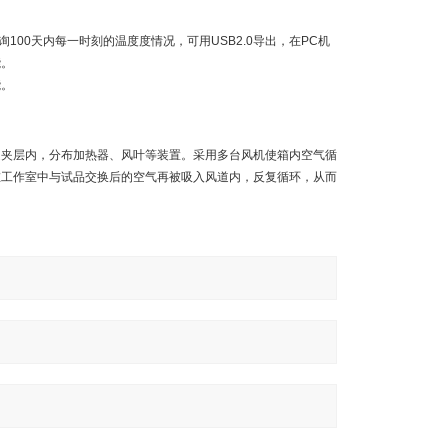
00天内每一时刻的温度度情况，可用USB2.0导出，在PC机
能。
能。
道夹层内，分布加热器、风叶等装置。采用多台风机使箱内空气循
在工作室中与试品交换后的空气再被吸入风道内，反复循环，从而