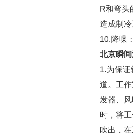
R和弯头
造成制冷
10.降
北京瞬间
1.为保
道。工作
发器、风
时，将工
吹出，在