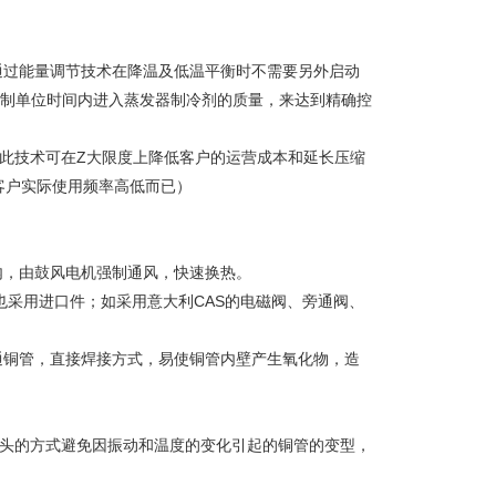
通过能量调节技术在降温及低温平衡时不需要另外启动
控制单位时间内进入蒸发器制冷剂的质量，来达到精确控
用此技术可在Z大限度上降低客户的运营成本和延长压缩
客户实际使用频率高低而已）
内，由鼓风电机强制通风，快速换热。
也采用进口件；如采用意大利CAS的电磁阀、旁通阀、
通铜管，直接焊接方式，易使铜管内壁产生氧化物，造
弯头的方式避免因振动和温度的变化引起的铜管的变型，