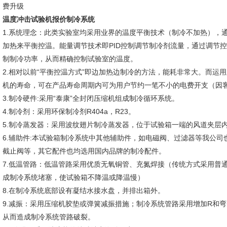
费升级
温度冲击试验机报价制冷系统
1.系统理念：此类实验室均采用业界的温度平衡技术（制冷不加热），
加热来平衡控温。能量调节技术即PID控制调节制冷剂流量，通过调节
制制冷功率，从而精确控制试验室的温度。
2.相对以前“平衡控温方式”即边加热边制冷的方法，能耗非常大。而运
机的寿命，可在产品寿命周期内可为用户节约一笔不小的电费开支（因
3.制冷硬件:采用“泰康”全封闭压缩机组成制冷循环系统。
4.制冷剂：采用环保制冷剂R404a，R23。
5.制冷蒸发器：采用波纹翅片制冷蒸发器，位于试验箱一端的风道夹层
6.辅助件:本试验箱制冷系统中其他辅助件，如电磁阀、过滤器等我公司
截止阀等，其它配件也均选用国内品牌的制冷配件。
7.低温管路：低温管路采用优质无氧铜管、充氮焊接（传统方式采用普
成制冷系统堵塞，使试验箱不降温或降温慢）
8.在制冷系统底部设有凝结水接水盘，并排出箱外。
9.减振：采用压缩机胶垫或弹簧减振措施；制冷系统管路采用增加R和
从而造成制冷系统管路破裂。