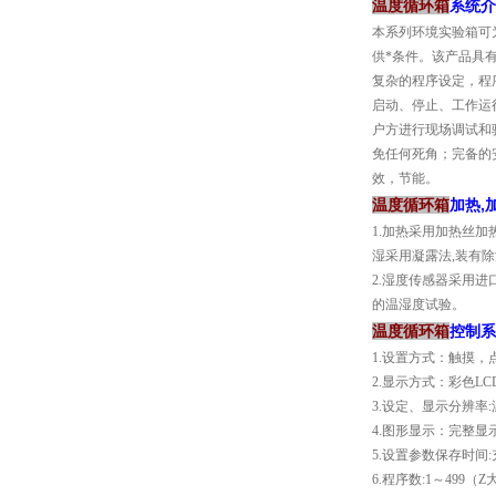
温度循环箱
系统介
本系列环境实验箱可
供*条件。该产品具
复杂的程序设定，程
启动、停止、工作运
户方进行现场调试和
免任何死角；完备的
效，节能。
温度循环箱
加热,
1.加热采用加热丝
湿采用凝露法,装有
2.湿度传感器采用
的温湿度试验。
温度循环箱
控制系
1.设置方式：触摸，
2.显示方式：彩色L
3.设定、显示分辨率:
4.图形显示：完整显
5.设置参数保存时间
6.程序数:1～499（