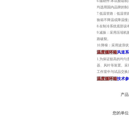
6.辅助件:本试验
均选用国内品牌的制
7.低温管路：低温
验箱不降温或降温慢
8.在制冷系统底部
9.减振：采用压缩
路破裂。
10.降噪：采用波浪
温度循环箱
风道系
1.为保证较高的均
器、风叶等装置。采
工作室中与试品交换
温度循环箱
技术参
产品
您的单位