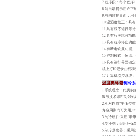
7.程序段：每个程序
8.能自动提示用户
9.有的维护界面，
10.温湿度校正：具
11.具有程序运行等
12.具有程序跳段功
13.具有程序停止功
14.有断电恢复功能。
15.控制模式：恒温
16.具有运行界面锁
机上打印记录曲线和
17.计算机监控系
温度循环箱
制冷系
1.系统理念：此类
调节技术即PID控
2.相对以前“平衡
寿命周期内可为用户
3.制冷硬件:采用“
4.制冷剂：采用环保制
5.制冷蒸发器：采