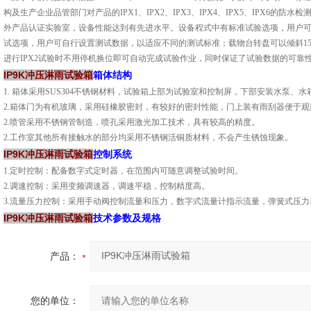
构及生产企业品管部门对产品的IPX1、IPX2、IPX3、IPX4、IPX5、IPX6
外产品认证实验室，设备性能达到有先进水平。设备程式中有标准试验选项，用户
试选项，用户可自行设置测试数据，以适应不同的测试标准；载物台转盘可以倾斜15
进行IPX2试验时不用停机换位即可自动完成试验作业，同时保证了试验数据的可靠
IP9K冲压淋雨试验箱
箱体结构
1. 箱体采用SUS304不锈钢材料，试验箱上部为试验室和控制屏，下部安装水泵、
2.箱体门为有机玻璃，采用硅橡胶密封，有较好的密封性能，门上装有雨刮器便于
2.喷管采用不锈钢管制造，喷孔采用激光加工技术，具有较高的精度。
2.工作室其他所有接触水的部分均采用不锈钢活铜质材料，不会产生锈蚀现象。
IP9K冲压淋雨试验箱
控制系统
1.定时控制：配备数字式定时器，在范围内可随意调整试验时间。
2.调速控制：采用变频调速器，调速平稳，控制精度高。
3.流量压力控制：采用手动阀控制流量和压力，数字式流量计指示流量，弹簧式压
IP9K冲压淋雨试验箱
技术参数及规格
产品：
您的单位：