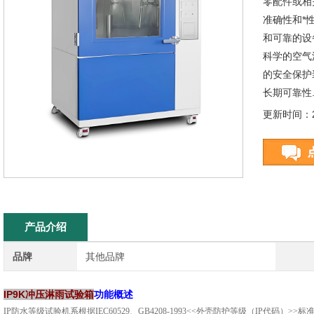
零配件或相
准确性和*
和可靠的设
科学的空气
的安全保护
长期可靠性
更新时间：20
产品介绍
品牌
其他品牌
IP9K冲压淋雨试验箱
功能概述
IP防水等级试验机系根据IEC60529、GB4208-1993<<外壳防护等级（IP代