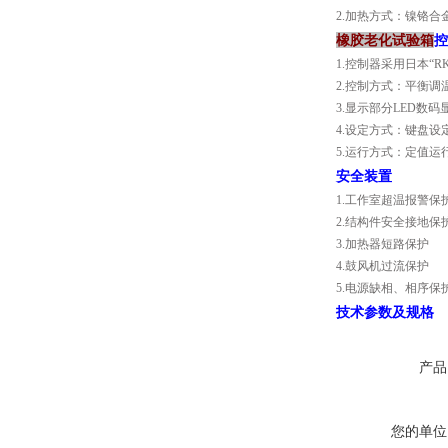
2.加热方式：镍铬合
橡胶老化试验箱
控
1.控制器采用日本“R
2.控制方式：平衡调
3.显示部分LED数码
4.设定方式：键盘设
5.运行方式：定值运
安全装置
1.工作室超温报警保
2.结构件安全接地保
3.加热器短路保护
4.鼓风机过流保护
5.电源缺相、相序保
技术参数及规格
产品
您的单位