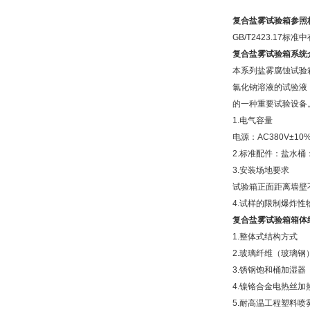
复合盐雾试验箱
参照
GB/T2423.1
复合盐雾试验箱
系统
本系列盐雾腐蚀试验
氯化钠溶液的试验液
的一种重要试验设备
1.电气容量
电源：AC380V±1
2.标准配件：盐水桶
3.安装场地要求
试验箱正面距离墙壁不
4.试样的限制爆炸
复合盐雾试验箱
箱体
1.整体式结构方式
2.玻璃纤维（玻璃钢
3.锈钢饱和桶加湿
4.镍铬合金电热丝加
5.耐高温工程塑料喷