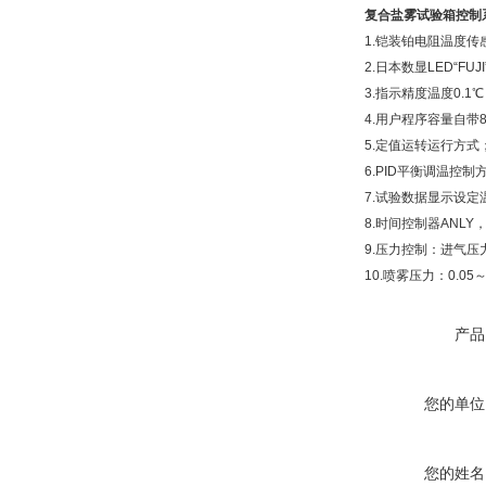
复合盐雾试验箱
控制
1.铠装铂电阻温度传感
2.日本数显LED“FU
3.指示精度温度0.1
4.用户程序容量自带
5.定值运转运行方式
6.PID平衡调温控制
7.试验数据显示设
8.时间控制器ANL
9.压力控制：进气
10.喷雾压力：0.05
产品
您的单位
您的姓名