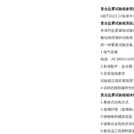
复合盐雾试验箱
参照
GB/T2423.1
复合盐雾试验箱
系统
本系列盐雾腐蚀试验
氯化钠溶液的试验液
的一种重要试验设备
1.电气容量
电源：AC380V±1
2.标准配件：盐水桶
3.安装场地要求
试验箱正面距离墙壁不
4.试样的限制爆炸
复合盐雾试验箱
箱体
1.整体式结构方式
2.玻璃纤维（玻璃钢
3.锈钢饱和桶加湿
4.镍铬合金电热丝加
5.耐高温工程塑料喷