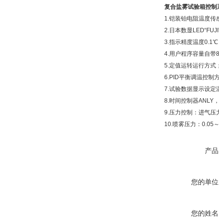
复合盐雾试验箱
控制
1.铠装铂电阻温度传感
2.日本数显LED“FU
3.指示精度温度0.1
4.用户程序容量自带
5.定值运转运行方式
6.PID平衡调温控制
7.试验数据显示设
8.时间控制器ANL
9.压力控制：进气
10.喷雾压力：0.05
产品
您的单位
您的姓名