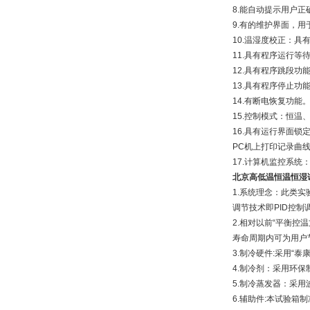
8.能自动提示用户
9.有的维护界面，
10.温湿度校正：
11.具有程序运行等
12.具有程序跳段功
13.具有程序停止功
14.有断电恢复功能
15.控制模式：恒温
16.具有运行界面锁
PC机上打印记录曲
17.计算机监控系
北京高低温恒温恒湿
1.系统理念：此类
调节技术即PID控
2.相对以前“平衡
寿命周期内可为用户
3.制冷硬件:采用“
4.制冷剂：采用环保制
5.制冷蒸发器：采
6.辅助件:本试验