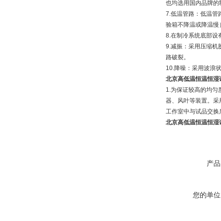
也均选用国内品牌的
7.低温管路：低温
验箱不降温或降温慢
8.在制冷系统底部
9.减振：采用压缩
路破裂。
10.降噪：采用波浪
北京高低温恒温恒湿
1.为保证较高的均
器、风叶等装置。采
工作室中与试品交换
北京高低温恒温恒湿
产品
您的单位