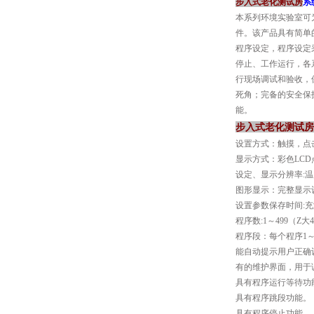
步入式老化测试房
系
本系列环境实验室可
件。该产品具有简单
程序设定，程序设定
停止、工作运行，各
行现场调试和验收，
死角；完备的安全保
能。
步入式老化测试房
设置方式：触摸，点
显示方式：彩色LC
设定、显示分辨率:温度
图形显示：完整显示
设置参数保存时间:充
程序数:1～499（Z大
程序段：每个程序1～
能自动提示用户正确
有的维护界面，用于
具有程序运行等待功
具有程序跳段功能。
具有程序停止功能。