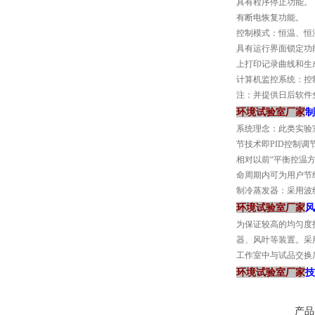
具有程序停止功能。
有断电恢复功能。
控制模式：恒温、恒
具有运行界面锁定功能
上打印记录曲线和生
计算机监控系统：控
注：并提供日后软件
环境试验室厂家
制
系统理念：此类实验
节技术即PID控制
相对以前“平衡控温
命周期内可为用户节
制冷蒸发器：采用波
环境试验室厂家
风
为保证较高的均匀度
器、风叶等装置。采
工作室中与试品交换
环境试验室厂家
技
产品