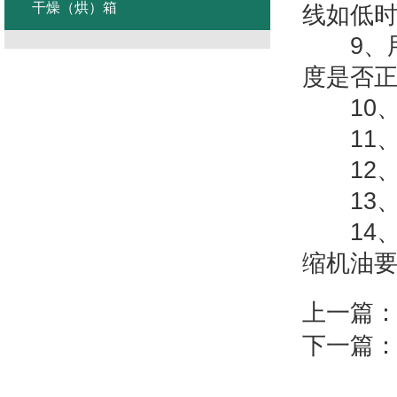
干燥（烘）箱
线如低
9、用
度是否
10、
11、
12、
13、
14
缩机油要
上一篇
下一篇