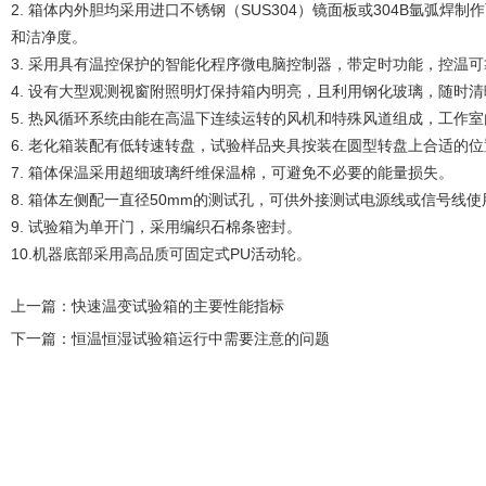
2. 箱体内外胆均采用进口不锈钢（SUS304）镜面板或304B氩弧焊
和洁净度。
3. 采用具有温控保护的智能化程序微电脑控制器，带定时功能，控温
4. 设有大型观测视窗附照明灯保持箱内明亮，且利用钢化玻璃，随时
5. 热风循环系统由能在高温下连续运转的风机和特殊风道组成，工作
6. 老化箱装配有低转速转盘，试验样品夹具按装在圆型转盘上合适的位
7. 箱体保温采用超细玻璃纤维保温棉，可避免不必要的能量损失。
8. 箱体左侧配一直径50mm的测试孔，可供外接测试电源线或信号线使
9. 试验箱为单开门，采用编织石棉条密封。
10.机器底部采用高品质可固定式PU活动轮。
上一篇：
快速温变试验箱的主要性能指标
下一篇：
恒温恒湿试验箱运行中需要注意的问题