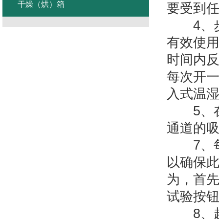
干燥（烘）箱
要受到
4、步
有效使用
时间内反
每次开一
入式温
5、在
通道的
7、每
以确保
为，首先
试验按
8、超