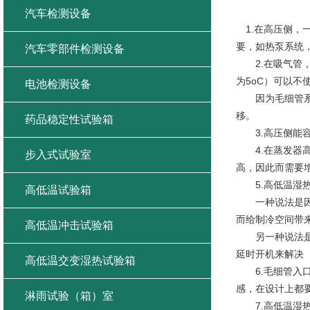
高低温湿
汽车检测设备
1.在高压侧，
要，如热泵系统
汽车零部件检测设备
2.在吸气管，
为5oC）可以
电池检测设备
因为毛细管系统
移。
药品稳定性试验箱
3.高压侧能容
4.在蒸发器高
步入式试验室
高，因此而需要
5.高低温湿热
高低温试验箱
一种说法是因为
而给制冷空间带
高低温冲击试验箱
另一种说法是这
延时开机来解决
高低温交变湿热试验箱
6.毛细管入口必
感，在设计上都
淋雨试验（箱）室
7.高低温湿热