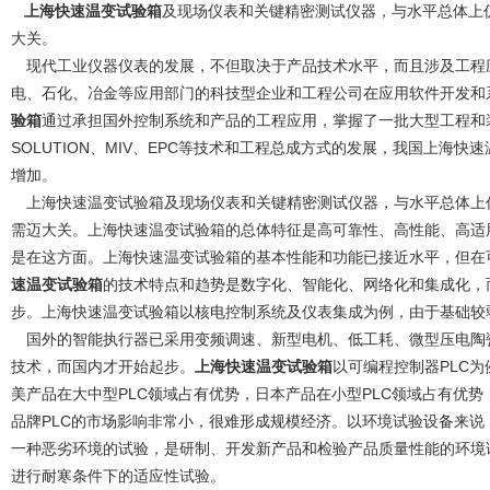
上海快速温变试验箱
及现场仪表和关键精密测试仪器，与水平总体上仍
大关。
现代工业仪器仪表的发展，不但取决于产品技术水平，而且涉及工程
电、石化、冶金等应用部门的科技型企业和工程公司在应用软件开发和
验箱
通过承担国外控制系统和产品的工程应用，掌握了一批大型工程和
SOLUTION、MIV、EPC等技术和工程总成方式的发展，我国上海
增加。
上海快速温变试验箱及现场仪表和关键精密测试仪器，与水平总体上仍
需迈大关。上海快速温变试验箱的总体特征是高可靠性、高性能、高适
是在这方面。上海快速温变试验箱的基本性能和功能已接近水平，但在
速温变试验箱
的技术特点和趋势是数字化、智能化、网络化和集成化，
步。上海快速温变试验箱以核电控制系统及仪表集成为例，由于基础较
国外的智能执行器已采用变频调速、新型电机、低工耗、微型压电陶瓷
技术，而国内才开始起步。
上海快速温变试验箱
以可编程控制器PLC为
美产品在大中型PLC领域占有优势，日本产品在小型PLC领域占有优
品牌PLC的市场影响非常小，很难形成规模经济。以环境试验设备来
一种恶劣环境的试验，是研制、开发新产品和检验产品质量性能的环境
进行耐寒条件下的适应性试验。