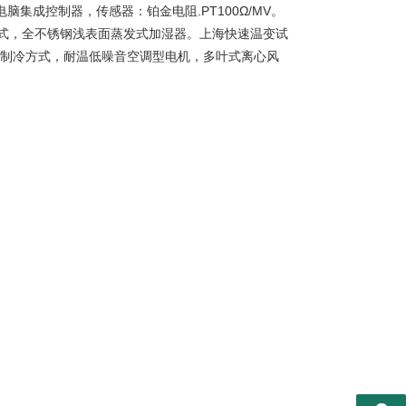
成控制器，传感器：铂金电阻.PT100Ω/MV。
式，全不锈钢浅表面蒸发式加湿器。上海快速温变试
压缩制冷方式，耐温低噪音空调型电机，多叶式离心风