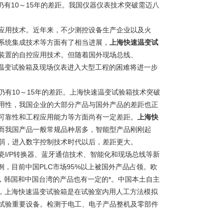
有10～15年的差距。我国仪器仪表技术突破需迈八
应用技术。近年来，不少测控设备生产企业以及火
系统集成技术等方面有了相当进展，
上海快速温变试
装置的自控应用技术。但随着国外现场总线、
快速温变试验箱及现场仪表进入大型工程的困难将进一步
有10～15年的差距。上海快速温变试验箱技术突破
用性，我国企业的大部分产品与国外产品的差距也正
可靠性和工程应用能力等方面尚有一定差距。
上海快
而我国产品一般常规品种居多，智能型产品刚刚起
弱，进入数字控制技术时代以后，差距更大。
I/P转换器、蓝牙通信技术、智能化和现场总线等新
例，目前中国PLC市场95%以上被国外产品占领。欧
势，韩国和中国台湾的产品也有一定的*。中国本土自主
说，上海快速温变试验箱是在试验室内用人工方法模拟
试验重要设备。检测于电工、电子产品整机及零部件