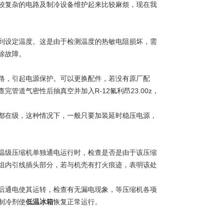
较复杂的电路及制冷设备维护起来比较麻烦，现在我
设定温度。这是由于检测温度的热敏电阻损坏，需
除故障。
，引起电源保护。可以更换配件，若没有原厂配
道气密性后抽真空并加入R-12氟利昂23.00z，
在级，这种情况下，一般只要加装延时稳压电源，
级压缩机单独通电运行时，检查是否是由于该压缩
组内引线插头部分，若与机壳有打火痕迹，表明该处
通电使其运转，检查有无漏电现象，等压缩机各项
制冷剂使
低温冰箱
恢复正常运行。