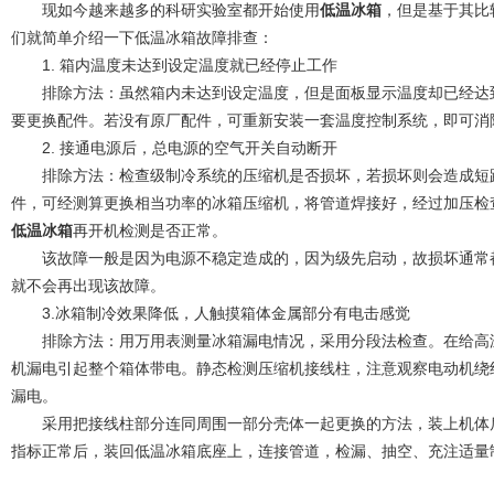
现如今越来越多的科研实验室都开始使用
低温冰箱
，但是基于其比
们就简单介绍一下低温冰箱故障排查：
1. 箱内温度未达到设定温度就已经停止工作
排除方法：虽然箱内未达到设定温度，但是面板显示温度却已经达到
要更换配件。若没有原厂配件，可重新安装一套温度控制系统，即可消
2. 接通电源后，总电源的空气开关自动断开
排除方法：检查级制冷系统的压缩机是否损坏，若损坏则会造成短路
件，可经测算更换相当功率的冰箱压缩机，将管道焊接好，经过加压检查完管
低温冰箱
再开机检测是否正常。
该故障一般是因为电源不稳定造成的，因为级先启动，故损坏通常都
就不会再出现该故障。
3.冰箱制冷效果降低，人触摸箱体金属部分有电击感觉
排除方法：用万用表测量冰箱漏电情况，采用分段法检查。在给高温
机漏电引起整个箱体带电。静态检测压缩机接线柱，注意观察电动机绕
漏电。
采用把接线柱部分连同周围一部分壳体一起更换的方法，装上机体后
指标正常后，装回低温冰箱底座上，连接管道，检漏、抽空、充注适量