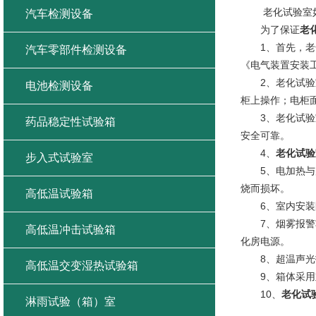
老化试验室如
汽车检测设备
为了保证
老
1、首先，老化试
汽车零部件检测设备
《电气装置安装工
2、老化试验室
电池检测设备
柜上操作；电柜
3、老化试验室
药品稳定性试验箱
安全可靠。
4、
老化试验
步入式试验室
5、电加热与风
烧而损坏。
高低温试验箱
6、室内安装防
7、烟雾报警功
高低温冲击试验箱
化房电源。
8、超温声光报
高低温交变湿热试验箱
9、箱体采用难
10、
老化试
淋雨试验（箱）室