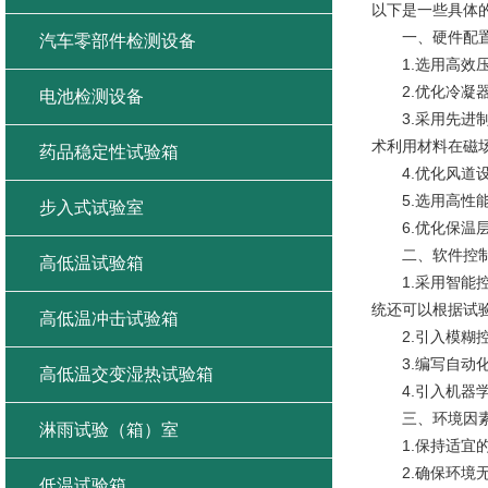
以下是一些具体
一、硬件配置
汽车零部件检测设备
1.选用高效压
2.优化冷凝器
电池检测设备
3.采用先进制
术利用材料在磁
药品稳定性试验箱
4.优化风道设
5.选用高性能
步入式试验室
6.优化保温层
二、软件控制
高低温试验箱
1.采用智能控
统还可以根据试
高低温冲击试验箱
2.引入模糊控
3.编写自动化
高低温交变湿热试验箱
4.引入机器学
三、环境因素
淋雨试验（箱）室
1.保持适宜的
2.确保环境无
低温试验箱