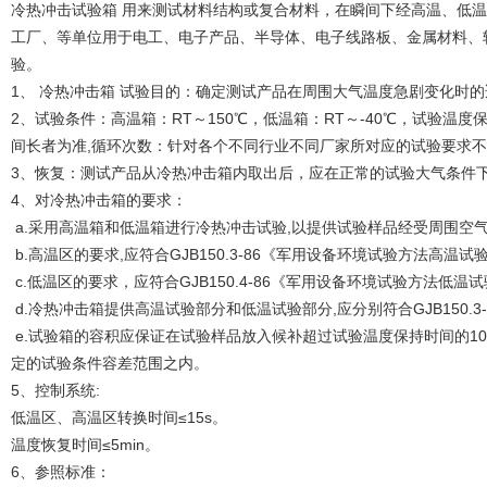
冷热冲击试验箱 用来测试材料结构或复合材料，在瞬间下经高温、低
工厂、等单位用于电工、电子产品、半导体、电子线路板、金属材料、
验。
1、 冷热冲击箱 试验目的：确定测试产品在周围大气温度急剧变化时
2、试验条件：高温箱：RT～150℃，低温箱：RT～-40℃，试验温
间长者为准,循环次数：针对各个不同行业不同厂家所对应的试验要求
3、恢复：测试产品从冷热冲击箱内取出后，应在正常的试验大气条件
4、对冷热冲击箱的要求：
a.采用高温箱和低温箱进行冷热冲击试验,以提供试验样品经受周围空
b.高温区的要求,应符合GJB150.3-86《军用设备环境试验方法高温
c.低温区的要求，应符合GJB150.4-86《军用设备环境试验方法低
d.冷热冲击箱提供高温试验部分和低温试验部分,应分别符合GJB150.3-8
e.试验箱的容积应保证在试验样品放入候补超过试验温度保持时间的10%就能
定的试验条件容差范围之内。
5、控制系统:
低温区、高温区转换时间≤15s。
温度恢复时间≤5min。
6、参照标准：